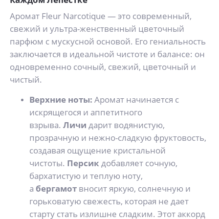
Аромат Fleur Narcotique — это современный,
свежий и ультра-женственный цветочный
парфюм с мускусной основой. Его гениальность
заключается в идеальной чистоте и балансе: он
одновременно сочный, свежий, цветочный и
чистый.
Верхние ноты:
Аромат начинается с
искрящегося и аппетитного
взрыва.
Личи
дарит водянистую,
прозрачную и нежно-сладкую фруктовость,
создавая ощущение кристальной
чистоты.
Персик
добавляет сочную,
бархатистую и теплую ноту,
а
бергамот
вносит яркую, солнечную и
горьковатую свежесть, которая не дает
старту стать излишне сладким. Этот аккорд