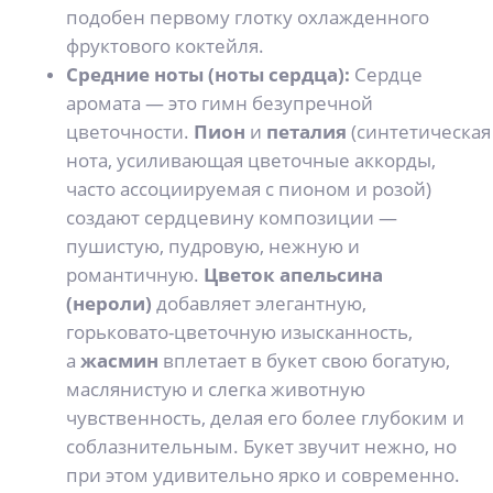
подобен первому глотку охлажденного
фруктового коктейля.
Средние ноты (ноты сердца):
Сердце
аромата — это гимн безупречной
цветочности.
Пион
и
петалия
(синтетическая
нота, усиливающая цветочные аккорды,
часто ассоциируемая с пионом и розой)
создают сердцевину композиции —
пушистую, пудровую, нежную и
романтичную.
Цветок апельсина
(нероли)
добавляет элегантную,
горьковато-цветочную изысканность,
а
жасмин
вплетает в букет свою богатую,
маслянистую и слегка животную
чувственность, делая его более глубоким и
соблазнительным. Букет звучит нежно, но
при этом удивительно ярко и современно.