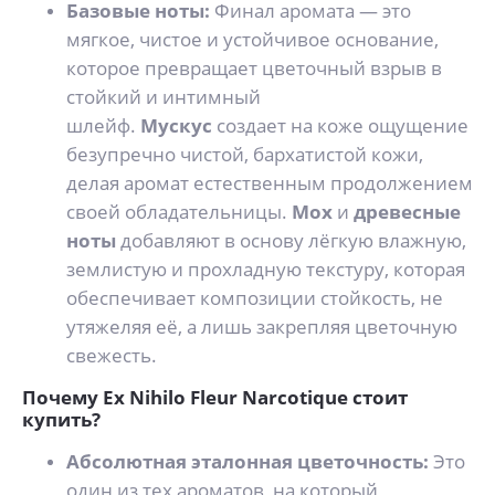
Базовые ноты:
Финал аромата — это
мягкое, чистое и устойчивое основание,
которое превращает цветочный взрыв в
стойкий и интимный
шлейф.
Мускус
создает на коже ощущение
безупречно чистой, бархатистой кожи,
делая аромат естественным продолжением
своей обладательницы.
Мох
и
древесные
ноты
добавляют в основу лёгкую влажную,
землистую и прохладную текстуру, которая
обеспечивает композиции стойкость, не
утяжеляя её, а лишь закрепляя цветочную
свежесть.
Почему Ex Nihilo Fleur Narcotique стоит
купить?
Абсолютная эталонная цветочность:
Это
один из тех ароматов, на который