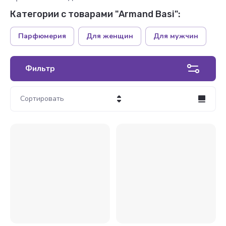
Категории с товарами "Armand Basi":
Парфюмерия
Для женщин
Для мужчин
Фильтр
Сортировать
Цена - убывание
Цена - возрастание
Название - Я-А
Название - А-Я