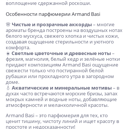
воплощение сдержанной роскоши.
Особенности парфюмерии Armand Basi
🌸
Чистые и прозрачные аккорды
– многие
ароматы бренда построены на воздушных нотах
белого мускуса, свежего хлопка и чистых кожи,
создавая ощущение стерильности и уютного
комфорта.
☀️
Светлые цветочные и древесные ноты
–
фрезия, магнолия, белый кедр и зелёные нотки
придают композициям Armand Basi ощущение
свежести только что постиранной белой
рубашки или прохладного утра в загородном
доме.
💧
Акватические и минеральные мотивы
– в
духах часто встречаются морские бризы, запах
мокрых камней и водные ноты, добавляющие
атмосферности и меланхоличной красоты.
Armand Basi – это парфюмерия для тех, кто
ценит тишину, чистоту линий и ищет красоту в
простоте и недосказанности!