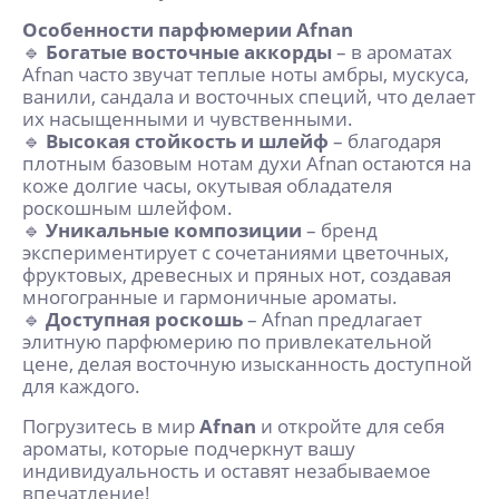
Особенности парфюмерии Afnan
🔹
Богатые восточные аккорды
– в ароматах
Afnan часто звучат теплые ноты амбры, мускуса,
ванили, сандала и восточных специй, что делает
их насыщенными и чувственными.
🔹
Высокая стойкость и шлейф
– благодаря
плотным базовым нотам духи Afnan остаются на
коже долгие часы, окутывая обладателя
роскошным шлейфом.
🔹
Уникальные композиции
– бренд
экспериментирует с сочетаниями цветочных,
фруктовых, древесных и пряных нот, создавая
многогранные и гармоничные ароматы.
🔹
Доступная роскошь
– Afnan предлагает
элитную парфюмерию по привлекательной
цене, делая восточную изысканность доступной
для каждого.
Погрузитесь в мир
Afnan
и откройте для себя
ароматы, которые подчеркнут вашу
индивидуальность и оставят незабываемое
впечатление!