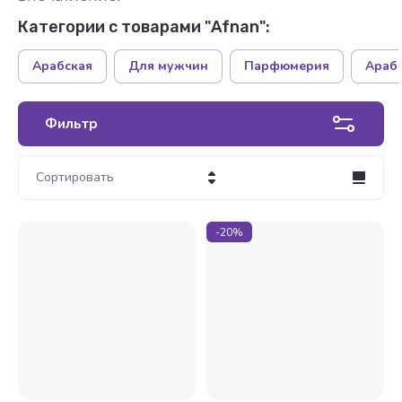
Категории с товарами "Afnan":
Арабская
Для мужчин
Парфюмерия
Араб
Фильтр
Сортировать
Цена - убывание
-20%
Цена - возрастание
Название - Я-А
Название - А-Я