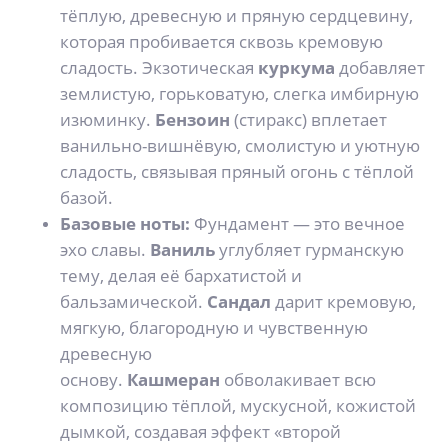
тёплую, древесную и пряную сердцевину,
которая пробивается сквозь кремовую
сладость. Экзотическая
куркума
добавляет
землистую, горьковатую, слегка имбирную
изюминку.
Бензоин
(стиракс) вплетает
ванильно-вишнёвую, смолистую и уютную
сладость, связывая пряный огонь с тёплой
базой.
Базовые ноты:
Фундамент — это вечное
эхо славы.
Ваниль
углубляет гурманскую
тему, делая её бархатистой и
бальзамической.
Сандал
дарит кремовую,
мягкую, благородную и чувственную
древесную
основу.
Кашмеран
обволакивает всю
композицию тёплой, мускусной, кожистой
дымкой, создавая эффект «второй