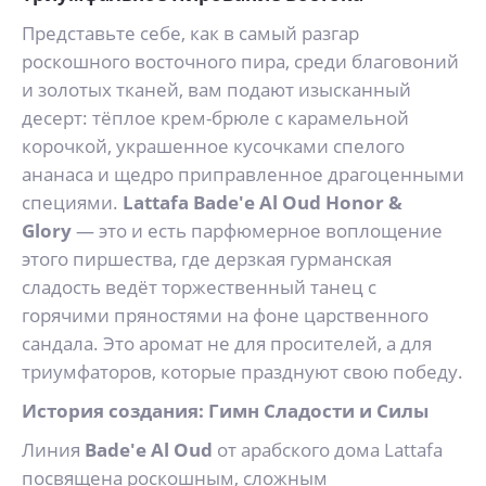
Представьте себе, как в самый разгар
роскошного восточного пира, среди благовоний
и золотых тканей, вам подают изысканный
десерт: тёплое крем-брюле с карамельной
корочкой, украшенное кусочками спелого
ананаса и щедро приправленное драгоценными
специями.
Lattafa Bade'e Al Oud Honor &
Glory
— это и есть парфюмерное воплощение
этого пиршества, где дерзкая гурманская
сладость ведёт торжественный танец с
горячими пряностями на фоне царственного
сандала. Это аромат не для просителей, а для
триумфаторов, которые празднуют свою победу.
История создания: Гимн Сладости и Силы
Линия
Bade'e Al Oud
от арабского дома Lattafa
посвящена роскошным, сложным