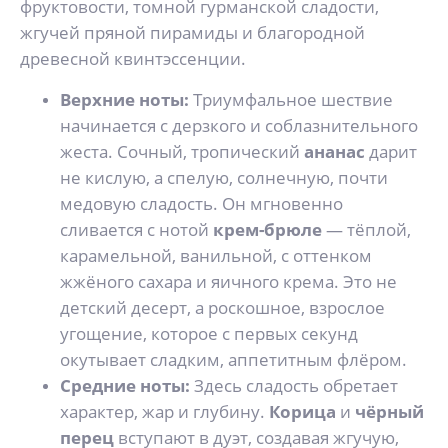
фруктовости, томной гурманской сладости,
жгучей пряной пирамиды и благородной
древесной квинтэссенции.
Верхние ноты:
Триумфальное шествие
начинается с дерзкого и соблазнительного
жеста. Сочный, тропический
ананас
дарит
не кислую, а спелую, солнечную, почти
медовую сладость. Он мгновенно
сливается с нотой
крем-брюле
— тёплой,
карамельной, ванильной, с оттенком
жжёного сахара и яичного крема. Это не
детский десерт, а роскошное, взрослое
угощение, которое с первых секунд
окутывает сладким, аппетитным флёром.
Средние ноты:
Здесь сладость обретает
характер, жар и глубину.
Корица
и
чёрный
перец
вступают в дуэт, создавая жгучую,