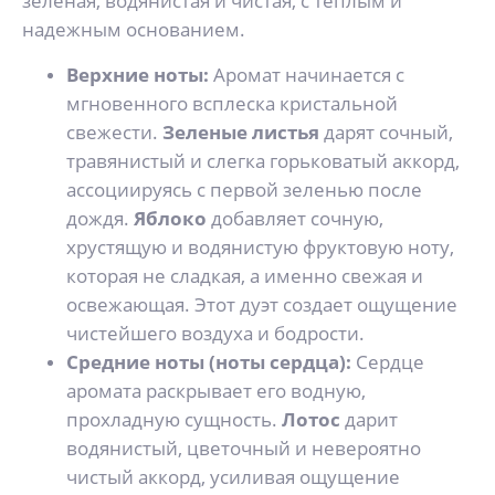
зеленая, водянистая и чистая, с теплым и
надежным основанием.
Верхние ноты:
Аромат начинается с
мгновенного всплеска кристальной
свежести.
Зеленые листья
дарят сочный,
травянистый и слегка горьковатый аккорд,
ассоциируясь с первой зеленью после
дождя.
Яблоко
добавляет сочную,
хрустящую и водянистую фруктовую ноту,
которая не сладкая, а именно свежая и
освежающая. Этот дуэт создает ощущение
чистейшего воздуха и бодрости.
Средние ноты (ноты сердца):
Сердце
аромата раскрывает его водную,
прохладную сущность.
Лотос
дарит
водянистый, цветочный и невероятно
чистый аккорд, усиливая ощущение