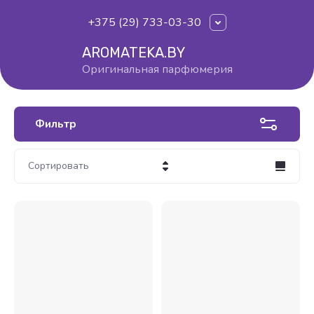
+375 (29) 733-03-30
AROMATEKA.BY
Оригинальная парфюмерия
Фильтр
Сортировать
Цена - убывание
Цена - возрастание
Название - Я-А
Название - А-Я