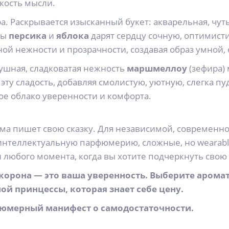
кость мысли.
а. Раскрывается изысканный букет: акварельная, чут
ты
персика
и
яблока
дарят сердцу сочную, оптимист
ой нежности и прозрачности, создавая образ умной,
душная, сладковатая нежность
маршмеллоу
(зефира) 
эту сладость, добавляя смолистую, уютную, слегка 
кое облако уверенности и комфорта.
ама пишет свою сказку. Для независимой, современн
т интеллектуальную парфюмерию, сложные, но wearabl
и любого момента, когда вы хотите подчеркнуть свою
а корона — это ваша уверенность. Выберите аром
ой принцессы, которая знает себе цену.
парфюмерный манифест о самодостаточности.