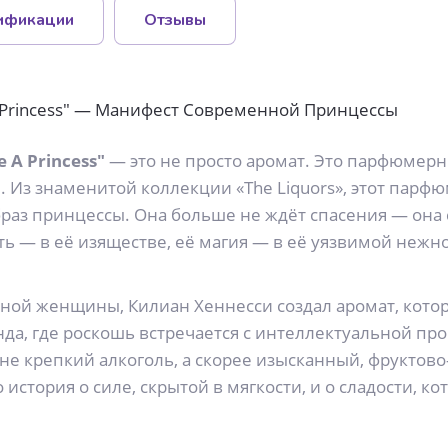
ификации
Отзывы
Be A Princess" — Манифест Современной Принцессы
e A Princess"
— это не просто аромат. Это парфюмерн
Из знаменитой коллекции «The Liquors», этот парфюм 
аз принцессы. Она больше не ждёт спасения — она с
ть — в её изяществе, её магия — в её уязвимой нежно
ной женщины, Килиан Хеннесси создал аромат, кот
нда, где роскошь встречается с интеллектуальной пр
то не крепкий алкоголь, а скорее изысканный, фрукто
 история о силе, скрытой в мягкости, и о сладости, к