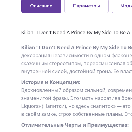
Описание
Параметры
Мод
Kilian "I Don't Need A Prince By My Side To 
Kilian "I Don't Need A Prince By My Side To B
декларация независимости в одном флаконе. 
сказочным стереотипам, переосмысливая обр
внутренней силой, достойной трона. Её влас
История и Концепция:
Вдохновлённый образом сильной, современ
знаменитой фразы. Это часть нарратива бре
Liquors» (Напитки), но здесь «напиток» — э
в своём замке, строя собственные планы. Это
Отличительные Черты и Преимущества: