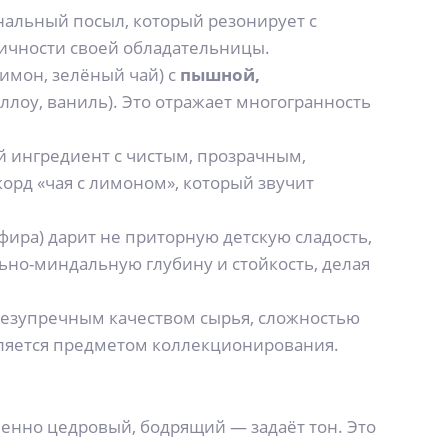
льный посыл, который резонирует с
личности своей обладательницы.
имон, зелёный чай) с
пышной,
лоу, ваниль). Это отражает многогранность
й ингредиент с чистым, прозрачным,
орд «чая с лимоном», который звучит
фира) дарит не приторную детскую сладость,
льно-миндальную глубину и стойкость, делая
 безупречным качеством сырья, сложностью
вляется предметом коллекционирования.
менно цедровый, бодрящий — задаёт тон. Это