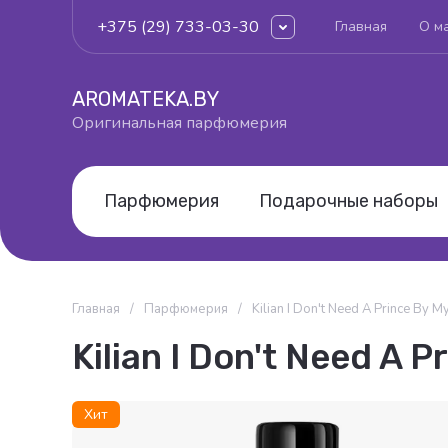
+375 (29) 733-03-30
Главная
О м
AROMATEKA.BY
Оригинальная парфюмерия
Парфюмерия
Подарочные наборы
Главная
/
Парфюмерия
/
Kilian I Don't Need A Prince By M
Kilian I Don't Need A P
Хит