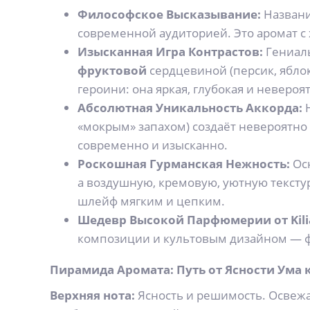
Философское Высказывание:
Названи
современной аудиторией. Это аромат с
Изысканная Игра Контрастов:
Гениал
фруктовой
сердцевиной (персик, ябло
героини: она яркая, глубокая и невероя
Абсолютная Уникальность Аккорда:
«мокрым» запахом) создаёт невероятно
современно и изысканно.
Роскошная Гурманская Нежность:
Ос
а воздушную, кремовую, уютную тексту
шлейф мягким и цепким.
Шедевр Высокой Парфюмерии от Kili
композиции и культовым дизайном — ф
Пирамида Аромата: Путь от Ясности Ума 
Верхняя нота:
Ясность и решимость. Освеж