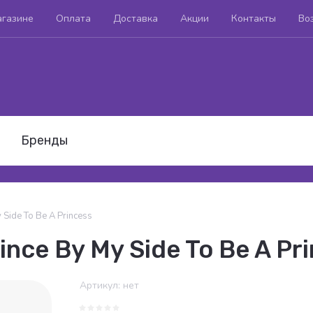
агазине
Оплата
Доставка
Акции
Контакты
Во
Бренды
y Side To Be A Princess
rince By My Side To Be A Pr
Артикул:
нет