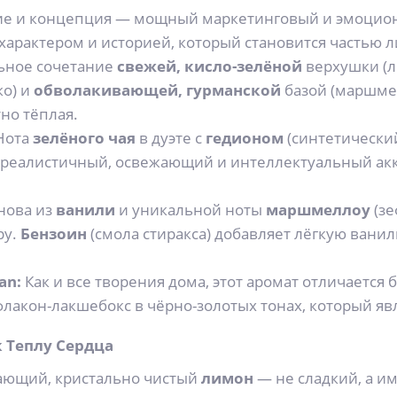
е и концепция — мощный маркетинговый и эмоциона
 характером и историей, который становится частью 
ьное сочетание
свежей, кисло-зелёной
верхушки (л
ко) и
обволакивающей, гурманской
базой (маршмел
тно тёплая.
Нота
зелёного чая
в дуэте с
гедионом
(синтетически
 реалистичный, освежающий и интеллектуальный акк
нова из
ванили
и уникальной ноты
маршмеллоу
(зе
ру.
Бензоин
(смола стиракса) добавляет лёгкую вани
an:
Как и все творения дома, этот аромат отличается
лакон-лакшебокс в чёрно-золотых тонах, который я
к Теплу Сердца
ающий, кристально чистый
лимон
— не сладкий, а и