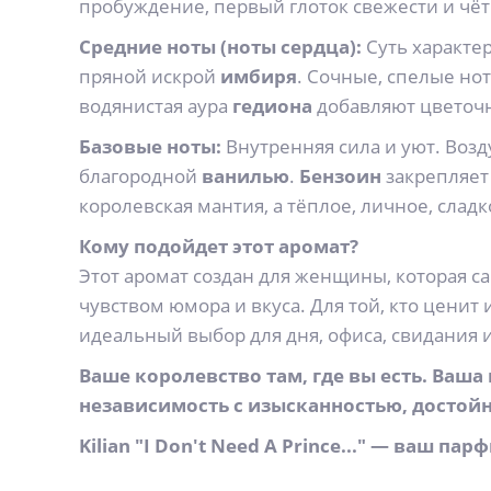
пробуждение, первый глоток свежести и чёт
Средние ноты (ноты сердца):
Суть характер
пряной искрой
имбиря
. Сочные, спелые но
водянистая аура
гедиона
добавляют цветочн
Базовые ноты:
Внутренняя сила и уют. Воз
благородной
ванилью
.
Бензоин
закрепляет 
королевская мантия, а тёплое, личное, слад
Кому подойдет этот аромат?
Этот аромат создан для женщины, которая с
чувством юмора и вкуса. Для той, кто цени
идеальный выбор для дня, офиса, свидания 
Ваше королевство там, где вы есть. Ваш
независимость с изысканностью, достойн
Kilian "I Don't Need A Prince..." — ваш 