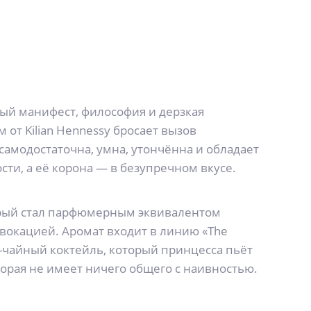
ый манифест, философия и дерзкая
от Kilian Hennessy бросает вызов
амодостаточна, умна, утончённа и обладает
сти, а её корона — в безупречном вкусе.
орый стал парфюмерным эквивалентом
овокацией. Аромат входит в линию «The
во-чайный коктейль, который принцесса пьёт
оторая не имеет ничего общего с наивностью.