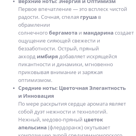
Верхние ноты: Энергия и Оптимизм
Первое впечатление — это всплеск чистой
радости. Сочная, спелая
груша
в
обрамлении
солнечного
бергамота
и
мандарина
создает
ощущение сияющей свежести и
беззаботности. Острый, пряный
аккорд
имбиря
добавляет искрящейся
пикантности и динамики, мгновенно
приковывая внимание и заряжая
оптимизмом.
Средние ноты: Цветочная Элегантность
и Инновация
По мере раскрытия сердце аромата являет
собой дуэт нежности и технологий.
Нежный, медово-пряный
цветок
апельсина
(флердоранж) окутывает
композицию аурой средиземноморского