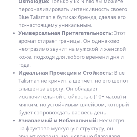
Osmologue:
Только у Ex Nihilo вы можете
персонализировать интенсивность своего
Blue Talisman в бутиках бренда, сделав его
по-настоящему уникальным.
Универсальная Притягательность:
Этот
аромат стирает границы. Он одинаково
неотразимо звучит на мужской и женской
коже, подходя для любого времени дня и
года.
Идеальная Проекция и Стойкость:
Blue
Talisman не кричит, а шепчет, но его шепот
слышен за версту. Он обладает
исключительной стойкостью (10+ часов) и
мягким, но устойчивым шлейфом, который
будет сопровождать вас весь день.
Узнаваемый и Небанальный:
Несмотря
на фруктово-мускусную структуру, он
звучит современно и сложно благодаря