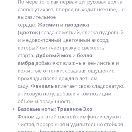
По мере того как первая цитрусовая волна
слегка утихает, вперед выходит нежное, но
выразительное
сердце.
Жасмин
и
гвоздика
(цветок)
создают мягкий, слегка пудровый
и медово-пряный цветочный аккорд,
который смягчает резкую свежесть
старта.
Дубовый мох
и
белая
амбра
добавляют влажные, землистые и
кожистые оттенки, создавая ощущение
прохлады после дождя в летнем
саду.
Фенхель
вплетает свою сладковатую,
анисовую ноту, добавляя композиции
объем и воздушность.
Базовые ноты: Травяное Эхо
Фоном для этой свежей симфонии служит
чистая, прозрачная и удивительно стойкая
основа. Нота
зеленого чая
проявляется