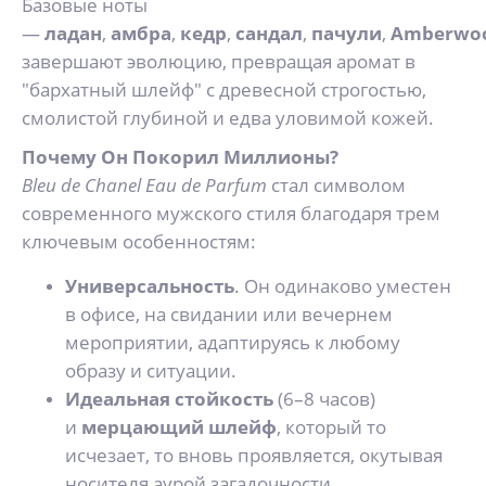
Базовые ноты
—
ладан
,
амбра
,
кедр
,
сандал
,
пачули
,
Amberwo
завершают эволюцию, превращая аромат в
"бархатный шлейф" с древесной строгостью,
смолистой глубиной и едва уловимой кожей.
Почему Он Покорил Миллионы?
Bleu de Chanel Eau de Parfum
стал символом
современного мужского стиля благодаря трем
ключевым особенностям:
Универсальность
. Он одинаково уместен
в офисе, на свидании или вечернем
мероприятии, адаптируясь к любому
образу и ситуации.
Идеальная стойкость
(6–8 часов)
и
мерцающий шлейф
, который то
исчезает, то вновь проявляется, окутывая
носителя аурой загадочности.