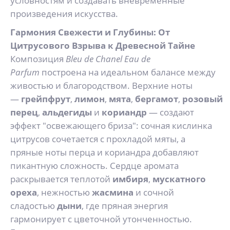
условностям и создавать вневременные
произведения искусства.
Гармония Свежести и Глубины: От
Цитрусового Взрыва к Древесной Тайне
Композиция
Bleu de Chanel Eau de
Parfum
построена на идеальном балансе между
живостью и благородством. Верхние ноты
—
грейпфрут
,
лимон
,
мята
,
бергамот
,
розовый
перец
,
альдегиды
и
кориандр
— создают
эффект "освежающего бриза": сочная кислинка
цитрусов сочетается с прохладой мяты, а
пряные ноты перца и кориандра добавляют
пикантную сложность. Сердце аромата
раскрывается теплотой
имбиря
,
мускатного
ореха
, нежностью
жасмина
и сочной
сладостью
дыни
, где пряная энергия
гармонирует с цветочной утонченностью.