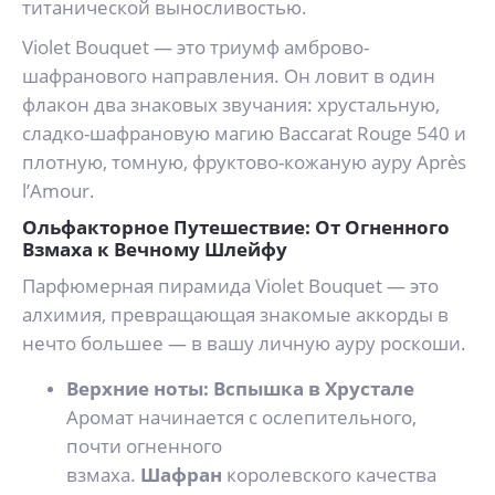
титанической выносливостью.
Violet Bouquet — это триумф амброво-
шафранового направления. Он ловит в один
флакон два знаковых звучания: хрустальную,
сладко-шафрановую магию Baccarat Rouge 540 и
плотную, томную, фруктово-кожаную ауру Après
l’Amour.
Ольфакторное Путешествие: От Огненного
Взмаха к Вечному Шлейфу
Парфюмерная пирамида Violet Bouquet — это
алхимия, превращающая знакомые аккорды в
нечто большее — в вашу личную ауру роскоши.
Верхние ноты: Вспышка в Хрустале
Аромат начинается с ослепительного,
почти огненного
взмаха.
Шафран
королевского качества