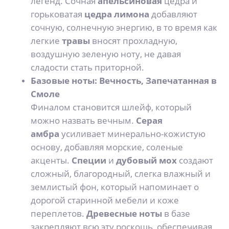
легенд. Сочная
апельсиновая
цедра и
горьковатая
цедра лимона
добавляют
сочную, солнечную энергию, в то время как
легкие
травы
вносят прохладную,
воздушную зеленую ноту, не давая
сладости стать приторной.
Базовые ноты: Вечность, Запечатанная в
Смоле
Финалом становится шлейф, который
можно назвать вечным.
Серая
амбра
усиливает минерально-кожистую
основу, добавляя морские, соленые
акценты.
Специи
и
дубовый мох
создают
сложный, благородный, слегка влажный и
землистый фон, который напоминает о
дорогой старинной мебели и коже
переплетов.
Древесные ноты
в базе
закрепляют всю эту роскошь, обеспечивая