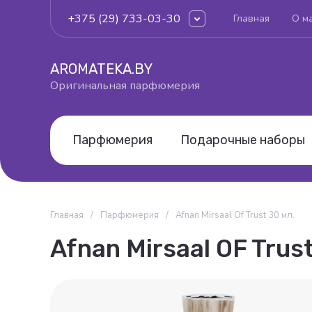
+375 (29) 733-03-30
Главная
О м
AROMATEKA.BY
Оригинальная парфюмерия
Парфюмерия
Подарочные наборы
Главная
/
Парфюмерия
/
Afnan Mirsaal Of Trust 30 мл.
Afnan Mirsaal OF Trust