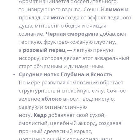
Аромат начинается с ослепительного,
тонизирующего взрыва. Сочный
лимон
и
прохладная
мята
создают эффект ледяного
душа, мгновенно бодря и очищая
сознание.
Черная смородина
добавляет
терпкую, фруктово-кожаную глубину,
а
розовый перец
— легкую пряную
искорку, которая делает этот акварельный
старт объемным и динамичным.
Средние ноты: Глубина и Ясность
По мере развития композиция обретает
структурность и спокойную силу. Сочное
зеленое
яблоко
вносит водянистую,
свежую и оптимистичную
ноту.
Кедр
добавляет свой сухой,
смолистый, целебный аккорд, создавая
прочный древесный каркас,
напоминающий о свежеспиленном